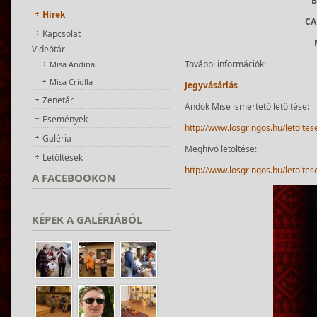
Hírek
CA
Kapcsolat
Videótár
További információk:
Misa Andina
Misa Criolla
Jegyvásárlás
Zenetár
Andok Mise ismertető letöltése:
Események
http://www.losgringos.hu/letoltes
Galéria
Meghívó letöltése:
Letöltések
http://www.losgringos.hu/letolte
A
FACEBOOKON
KÉPEK
A GALÉRIÁBÓL