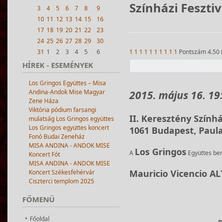
Színházi Feszti
3
4
5
6
7
8
9
10
11
12
13
14
15
16
17
18
19
20
21
22
23
24
25
26
27
28
29
30
1
1
1
1
1
1
1
1
1
1
Pontszám 4.50 
31
1
2
3
4
5
6
HÍREK
- ESEMÉNYEK
Los Gringos Együttes – Misa
Andina-Andok Mise Magyar
2015. május 16. 19
Zene Háza
Viktória pódium farsangi
II. Keresztény Szính
mulatság Los Gringos együttes
Los Gringos együttes koncert
1061 Budapest, Paulai
Fonó Budai Zeneház
MISA ANDINA - ANDOK MISE
Los Gringos
A
Együttes bem
Koncert Fót
MISA ANDINA - ANDOK MISE
Mauricio Vicencio 
Koncert Székesfehérvár
Ciszterci templom 2025
FŐMENÜ
Főoldal