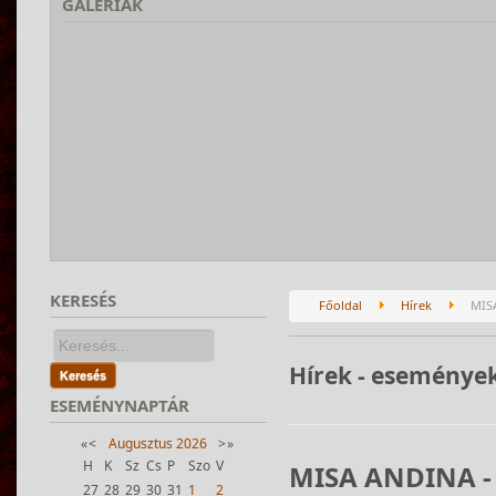
GALÉRIÁK
KERESÉS
Főoldal
Hírek
MISA
Hírek - eseménye
Keresés
ESEMÉNYNAPTÁR
«
<
Augusztus
2026
>
»
H
K
Sz
Cs
P
Szo
V
MISA ANDINA - 
27
28
29
30
31
1
2