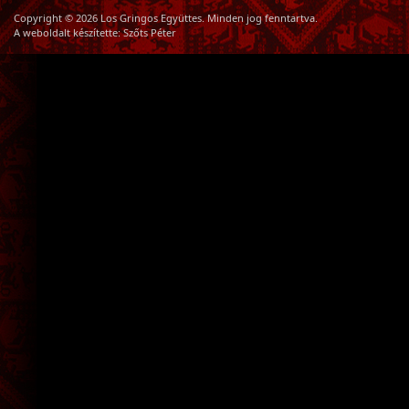
Copyright © 2026 Los Gringos Együttes. Minden jog fenntartva.
A weboldalt készítette:
Szőts Péter