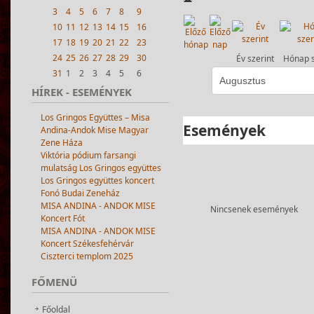
3
4
5
6
7
8
9
10
11
12
13
14
15
16
17
18
19
20
21
22
23
24
25
26
27
28
29
30
Év szerint
Hónap s
31
1
2
3
4
5
6
HÍREK
- ESEMÉNYEK
Los Gringos Együttes – Misa
Események
Andina-Andok Mise Magyar
Zene Háza
Viktória pódium farsangi
mulatság Los Gringos együttes
Los Gringos együttes koncert
Fonó Budai Zeneház
MISA ANDINA - ANDOK MISE
Nincsenek események
Koncert Fót
MISA ANDINA - ANDOK MISE
Koncert Székesfehérvár
Ciszterci templom 2025
FŐMENÜ
Főoldal