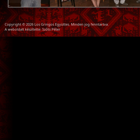
Copyright © 2026 Los Gringos Együttes. Minden jog fenntartva.
A weboldalt készítette:
Szőts Péter