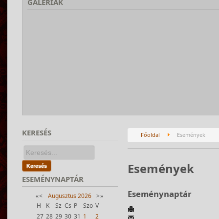
GALÉRIÁK
KERESÉS
Főoldal
Események
Események
Keresés
ESEMÉNYNAPTÁR
Eseménynaptár
«
<
Augusztus
2026
>
»
H
K
Sz
Cs
P
Szo
V
27
28
29
30
31
1
2