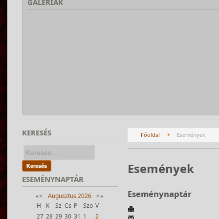
GALÉRIÁK
KERESÉS
Főoldal
Események
Események
Keresés
ESEMÉNYNAPTÁR
Eseménynaptár
«
<
Augusztus
2026
>
»
H
K
Sz
Cs
P
Szo
V
27
28
29
30
31
1
2