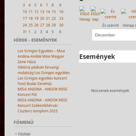
3
4
5
6
7
8
9
10
11
12
13
14
15
16
17
18
19
20
21
22
23
24
25
26
27
28
29
30
Év szerint
Hónap s
31
1
2
3
4
5
6
HÍREK
- ESEMÉNYEK
Los Gringos Együttes – Misa
Események
Andina-Andok Mise Magyar
Zene Háza
Viktória pódium farsangi
mulatság Los Gringos együttes
Los Gringos együttes koncert
Fonó Budai Zeneház
MISA ANDINA - ANDOK MISE
Nincsenek események
Koncert Fót
MISA ANDINA - ANDOK MISE
Koncert Székesfehérvár
Ciszterci templom 2025
FŐMENÜ
Főoldal