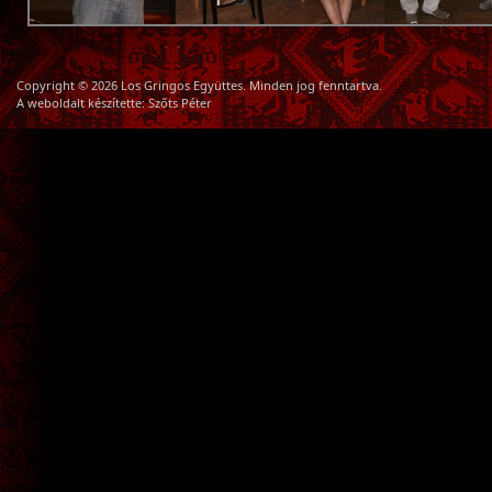
Copyright © 2026 Los Gringos Együttes. Minden jog fenntartva.
A weboldalt készítette:
Szőts Péter